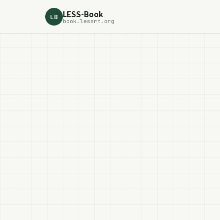
LESS-Book
LB
book.lessrt.org