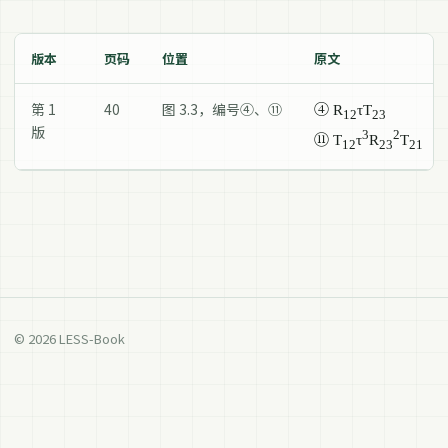
版本
页码
位置
原文
第 1
40
图 3.3，编号④、⑪
④ R
τT
12
23
版
3
2
⑪ T
τ
R
T
12
23
21
© 2026 LESS-Book