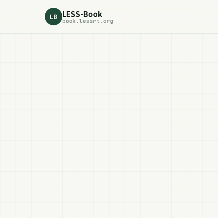
LESS-Book
LB
book.lessrt.org